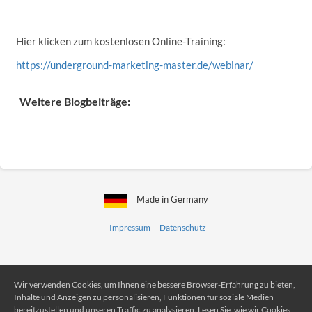
Hier klicken zum kostenlosen Online-Training:
https://underground-marketing-master.de/webinar/
Weitere Blogbeiträge:
Made in Germany
Impressum
Datenschutz
Wir verwenden Cookies, um Ihnen eine bessere Browser-Erfahrung zu bieten,
Inhalte und Anzeigen zu personalisieren, Funktionen für soziale Medien
bereitzustellen und unseren Traffic zu analysieren. Lesen Sie, wie wir Cookies